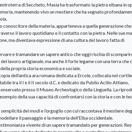
l’entroterra di Seccheto, Masia ha trasformato la pietra elbana in o
a memoria, mantenendo vivo un mestiere che ha segnato profondamen
ola.
do conoscitore della materia, apparteneva a quella generazione che
verso il lavoro quotidiano e il contatto con la pietra. Nelle sue man
one, ma diventava espressione di una cultura del lavoro fatta di
servare e tramandare un sapere antico che oggi rischia di scomparir
 del lavoro artigianale, ma anche il forte legame con una terra che 
 della propria storia economica e sociale.
copia dell’antica ara romana dedicata a Ercole, collocata nel cortile
ile tra il I e il II secolo d.C. e dedicato da Publio Acilio Attiano,
 conservato presso il Museo Archeologico della Linguella. La ripro
esempio della sua capacità di confrontarsi con la storia e con le te
a semplicità dei modi e l’orgoglio con cui raccontava il mestiere deg
 modellare il paesaggio e la memoria dell’Elba occidentale.
stimonianza vivente di un sapere tramandato per generazioni. Res
 di un uomo che ha dedicato la propria vita a custodire e valorizzare