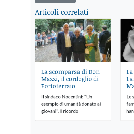
Articoli correlati
La scomparsa di Don
La
Mazzi, il cordoglio di
La
Portoferraio
Ma
Il sindaco Nocentini: "Un
Le 
esempio di umanità donato ai
fami
giovani". Il ricordo
han