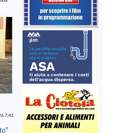
26 7:41
to
”