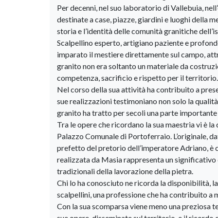
Per decenni, nel suo laboratorio di Vallebuia, nel
destinate a case, piazze, giardini e luoghi dell
storia e l’identità delle comunità granitiche dell’is
Scalpellino esperto, artigiano paziente e profon
imparato il mestiere direttamente sul campo, attra
granito non era soltanto un materiale da costruzi
competenza, sacrificio e rispetto per il territorio.
Nel corso della sua attività ha contribuito a pre
sue realizzazioni testimoniano non solo la qualità
granito ha tratto per secoli una parte importante
Tra le opere che ricordano la sua maestria vi è la 
Palazzo Comunale di Portoferraio. L’originale, datab
prefetto del pretorio dell’imperatore Adriano, è
realizzata da Masia rappresenta un significativo 
tradizionali della lavorazione della pietra.
Chi lo ha conosciuto ne ricorda la disponibilità, l
scalpellini, una professione che ha contribuito a
Con la sua scomparsa viene meno una preziosa te
sue opere, disseminate sul territorio, e il ricordo