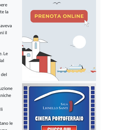
pere
te la
 aveva
i il
e. Le
dal
 del
duzione
cniche
li
tano le
 una