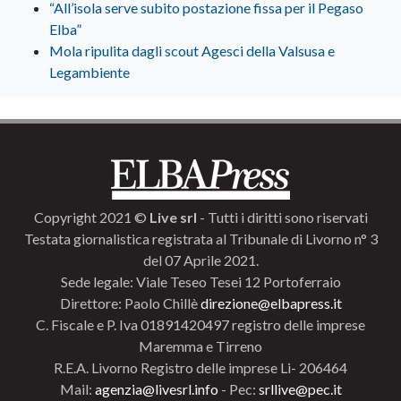
“All’isola serve subito postazione fissa per il Pegaso
Elba”
Mola ripulita dagli scout Agesci della Valsusa e
Legambiente
Copyright 2021 ©
Live srl
- Tutti i diritti sono riservati
Testata giornalistica registrata al Tribunale di Livorno n° 3
del 07 Aprile 2021.
Sede legale: Viale Teseo Tesei 12 Portoferraio
Direttore: Paolo Chillè
direzione@elbapress.it
C. Fiscale e P. Iva 01891420497 registro delle imprese
Maremma e Tirreno
R.E.A. Livorno Registro delle imprese Li- 206464
Mail:
agenzia@livesrl.info
- Pec:
srllive@pec.it