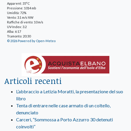
Apparent: 35°C
Pressione: 1014 mb
Umidità: 72%
Vento: 3.1 m/s NW
Raffiche di vento: 10 m/s
UV-Index: 3.2
Alba: 6:17
Tramonto: 20:30
© 2026 Powered by Open-Meteo
Articoli recenti
L’abbraccio a Letizia Moratti, la presentazione del suo
libro
Tenta di entrare nelle case armato di un coltello,
denunciato
Carceri, “Sommossa a Porto Azzurro 30 detenuti
coinvolti”