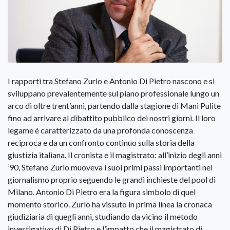
I rapporti tra Stefano Zurlo e Antonio Di Pietro nascono e si sviluppano prevalentemente sul piano professionale lungo un arco di oltre trent’anni, partendo dalla stagione di Mani Pulite fino ad arrivare al dibattito pubblico dei nostri giorni. Il loro legame è caratterizzato da una profonda conoscenza reciproca e da un confronto continuo sulla storia della giustizia italiana. Il cronista e il magistrato: all’inizio degli anni ’90, Stefano Zurlo muoveva i suoi primi passi importanti nel giornalismo proprio seguendo le grandi inchieste del pool di Milano. Antonio Di Pietro era la figura simbolo di quel momento storico. Zurlo ha vissuto in prima linea la cronaca giudiziaria di quegli anni, studiando da vicino il metodo investigativo di Di Pietro e l’impatto che il magistrato di Montenero di Bisaccia stava avendo sulla politica e sulla società italiana. Pur nel rispetto dei ruoli, i due rappresentano punti di osservazione diversi. Di Pietro incarna la stagione del grande attivismo della magistratura inquirente; Zurlo, nei suoi numerosi saggi (come la serie dei ‘Libri neri della magistratura’), è diventato una delle voci più critiche verso le storture del sistema giudiziario, le correnti interne alle toghe e gli errori dei magistrati. Nonostante Zurlo scriva per ‘Il Giornale’, quotidiano storicamente molto critico nei confronti dell’azione politica e giudiziaria di Di Pietro, il rapporto personale e di stima professionale non è mai venuto meno, permettendo ai due di confrontarsi pubblicamente in modo franco. Il culmine pubblico di questo rapporto si realizzerà proprio nell’estate del 2026 a Marciana Marina. Zurlo ha voluto fortemente Antonio Di Pietro come ospite d’onore alla sua serata di premiazione, il 25 luglio a Marciana Marina, a partire dalle 21.45 in piazza della Chiesa. La presenza di Di Pietro sul palco non è solo una celebrazione del vincitore, ma si trasforma in un vero e proprio duello/dialogo generazionale sulla transizione della giustizia italiana dal 1992 ad oggi, offrendo una sintesi perfetta tra chi quella storia l’ha fatta e chi l’ha raccontata. Zurlo ha spesso raccontato nelle sue rievocazioni storiche di come Di Pietro avesse rivoluzionato il modo di fare i verbali, introducendo una delle primissime forme di digitalizzazione coatta. Di Pietro interrogava i potenti della Prima Repubblica digitando personalmente i verbali su un computer Olivetti con uno schermo ai fosfori verdi. Il dettaglio che Zurlo e i cronisti dell’epoca notavano era il contrasto tra l’altissimo livello degli indagati (ministri, grandi manager di Stato) e lo stile quasi teatrale, del magistrato: Di Pietro batteva furiosamente sulla tastiera, spesso usando un linguaggio colorito, spezzando le frasi in dialetto molisano e traducendo in tempo reale i concetti giuridici in espressioni popolari (come il celebre ‘che c’azzecca?’). Zurlo ha descritto l’effetto psicologico che quel ticchettio ossessivo della tastiera faceva sugli indagati. Di Pietro non guardava in faccia l’interlocutore: guardava lo schermo verde, scriveva, e ogni tanto si fermava di colpo dicendo ‘Questo lo dice lei, mo’ lo stampiamo e vediamo se firma’. Per molti politici abituati ai salotti romani, quella stanza spoglia a Milano e quel computer che registrava ogni singola ammissione di colpa rappresentavano un vero e proprio shock culturale. Un altro aneddoto vissuto in prima persona da Zurlo e raccontato spesso riguarda la vita quotidiana dei cronisti giudiziari in quel periodo: i giornalisti passavano quattordici ore al giorno nei corridoi del quarto piano del Tribunale, accampati su sedie di plastica o per terra, in attesa che una porta si aprisse. Sembra ci fosse un codice non scritto con Di Pietro: il magistrato non rilasciava mai dichiarazioni ufficiali nei corridoi, ma quando usciva dalla sua stanza per andare al bar a prendere il caffè, i giornalisti gli facevano cordone intorno. Di Pietro, per non rispondere alle domande dirette sui mandati di cattura in arrivo, lanciava delle metafore agricole: ‘Ragazzi, la terra è dura, bisogna zappare’ (traduzione per i cronisti: l’indagato non sta parlando) oppure ‘Oggi si miete’ (traduzione: sono in arrivo arresti eccellenti). Zurlo e i colleghi dovevano quindi decodificare il ‘linguaggio’ del magistrato per capire cosa scrivere in prima pagina il giorno dopo. Un aneddoto specifico vissuto in prima persona da Zurlo in quei giorni riguarda la reazione della politica. Quando l’arresto di Mario Chiesa divenne pubblico, il leader del PSI Bettino Craxi cercò di minimizzare l’accaduto in televisione, definendo Chiesa un ‘mariuolo isolato’ all’interno di un partito altrimenti pulito. Zurlo ha spesso ricordato la rabbia fredda di Mario Chiesa nel leggere quella definizione dal carcere di San Vittore. Sentendosi scaricato e tradito dai suoi stessi vertici politici, l’ex presidente del Trivulzio decise di cedere. Chiese di parlare urgentemente con Di Pietro e aprì i cassetti del sistema milanese, spiegando al magistrato che la mazzetta del Trivulzio non era affatto un caso isolato, ma una vera e propria ‘tassa fissa’ del 10% richiesta capillarmente su ogni opera pubblica. L’impatto che ebbe mani Pulite fu devastante e ci furono episodi non isolati di sostegno violento all’opera del ‘pool’ guidato da Di Pietro. L’attività giornalistica e saggistica di Stefano Zurlo si inserisce in modo organico e coerente nella storica linea editoriale de ‘Il Giornale’ e nella visione politica di Silvio Berlusconi su Mani Pulite, pur mantenendo una sua specificità professionale derivante dall’essere stato un testimone diretto dell’inchiesta. Il legame si sviluppa attraverso tre pilastri fondamentali che connettono il lavoro del cronista con la narrazione della testata e del suo storico editore di riferimento. Nel 1992, lavorando per L’Europeo, Zurlo fu colui che firmò la primissima inchiesta sul ‘Pio Albergo Trivulzio’ appena ricordata. In quella fase iniziale, come gran parte della stampa italiana, raccontò la fine della ‘Prima Repubblica’ evidenziando il marciume del sistema delle tangenti. Nel 1994, l’anno della ‘discesa in campo’ di Silvio Berlusconi, Zurlo entrò stabilmente nella redazione del quotidiano milanese. Da quel momento, il suo focus si spostò progressivamente dal racconto della corruzione politica all’analisi critica del potere dei magistrati, sposando la tesi centrale del berlusconismo. L’intera produzione saggistica recente di Zurlo (come la serie dei suoi Libri neri della magistratura) riflette perfettamente l’argomentazione cardine che Berlusconi e ‘Il Giornale’ hanno sostenuto per trent’anni: l’uso politico della giustizia. Sia Berlusconi sia la linea del quotidiano (storicamente guidata dalla famiglia Berlusconi con Paolo e presidiata dalle firme di punta) hanno sempre descritto ‘Mani Pulite’ come un’azione che, deliberatamente o nei fatti, finì per ‘defenestrare’ una sola parte politica (i partiti tradizionali di governo come DC e PSI), salvando o risparmiando la sinistra. Nei suoi articoli e nei suoi libri, Zurlo denuncia costantemente il fenomeno delle ingiuste detenzioni, l’uso distorto della carcerazione preventiva come strumento di pressione per confessare e l’insindacabilità degli errori dei magistrati. Questa narrazione è lo specchio tecnico delle storiche accuse lanciate da Berlusconi contro quelle che definiva le ‘toghe rosse’ o lo strapotere delle procure. Sul piano della cronaca giudiziaria pura, Zurlo è stato uno dei giornalisti de ‘Il Giornale’ incaricati di seguire i risvolti giudiziari che hanno colpito direttamente le aziende del Gruppo Fininvest (e Berlusconi stesso) negli anni successivi a Tangentopoli. I suoi reportage hanno puntato a evidenziare i ‘fallimenti’ delle tesi accusatorie dei magistrati milanesi, documentando come molti dei teoremi della Procura si siano poi risolti in assoluzioni o archiviazioni nelle aule di tribunale. In definitiva mentre la politica berlusconiana combatteva la sua battaglia nelle aule parlamentari e nei palinsesti televisivi parlando di riforma della giustizia e persecuzione giudiziaria, Zurlo ha fornito la base di fatti, sentenze del CSM e dati sulle storture interne alla magistratura per legittimare quella stessa battaglia agli occhi dei lettori del centrodestra. La definizione di ‘giornalismo schierato ma mai fazioso, scorretto o urlato’ fotografa esattamente il motivo per cui un professionista organicamente inserito in un quotidiano di area come ‘Il Giornale’ riesca a mantenere una profonda autorevolevolezza trasversale. Zurlo è prima di tutto un cronista di razza. Anche quando affronta i temi più cari alla linea editoriale del suo giornale, come la critica allo strapotere delle procure, non si affida mai a slogan politici o a giudizi sommari. I suoi articoli e i suoi libri si basano esclusivamente su atti giudiziari depositati e sentenze definitive (in particolare quelle disciplinari del CSM) oppure dati numerici ufficiali (come i fondi stanziati dallo Stato per i risarcimenti da ingiusta detenzione), ancorando la sua tesi ai documenti, Zurlo trasforma quella che potrebbe essere una semplice opinione di parte in un’inchiesta oggettiva. A differenza del talk-show televisivo contemporaneo o del giornalismo dei social network, che fa dell’indignazione e del tono urlato la propria cifra, Zurlo conserva lo stile della grande scuola della carta stampata. Il suo modo di scrivere e di esporre è caratterizzato da una sobrietà analitica: non ha bisogno di aggredire verbalmente l’avversario o il magistrato di turno, perché preferisce far parlare i cortocircuiti logici delle sentenze. Questo approccio algido e documentale rende la sua critica molto più incisiva di un attacco frontale. La prova più evidente della sua non-faziosità è proprio la capacità di dialogare con chi rappresenta l’esatto opposto del suo mondo culturale e professionale. Il fatto che Antonio Di Pietro, l’uomo che ha abbattuto la Prima Repubblica e che ha subìto i più duri attacchi politici da parte dell’e