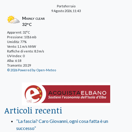
Portoferraio
9 Agosto 2026, 11:43
Mainly clear
32°C
Apparent: 32°C
Pressione: 1016 mb
Umidità: 77%
Vento: 1.1 m/s NNW
Raffiche di vento: 8.3 m/s
UV-Index: 0
Alba: 6:18
Tramonto: 20:29
© 2026 Powered by Open-Meteo
Articoli recenti
“La fascia? Caro Giovanni, ogni cosa fatta è un
successo”