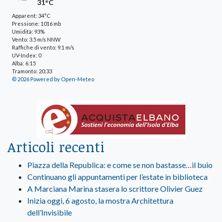
31°C
Apparent: 34°C
Pressione: 1016 mb
Umidità: 93%
Vento: 3.5 m/s NNW
Raffiche di vento: 9.1 m/s
UV-Index: 0
Alba: 6:15
Tramonto: 20:33
© 2026 Powered by Open-Meteo
Articoli recenti
Piazza della Republica: e come se non bastasse…il buio
Continuano gli appuntamenti per l’estate in biblioteca
A Marciana Marina stasera lo scrittore Olivier Guez
Inizia oggi, 6 agosto, la mostra Architettura
dell’Invisibile