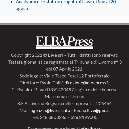
Anadyomene è stata prorogata ai Lavatoi fino al 20
agosto
Copyright 2021 ©
Live srl
- Tutti i diritti sono riservati
Testata giornalistica registrata al Tribunale di Livorno n° 3
del 07 Aprile 2021.
Sede legale: Viale Teseo Tesei 12 Portoferraio
Direttore: Paolo Chillè
direzione@elbapress.it
C. Fiscale e P. Iva 01891420497 registro delle imprese
Maremma e Tirreno
R.E.A. Livorno Registro delle imprese Li- 206464
Mail:
agenzia@livesrl.info
- Pec:
srllive@pec.it
Tel: 348.3803386 – 328.8199000
Programmazione e layout
Infoelba srl