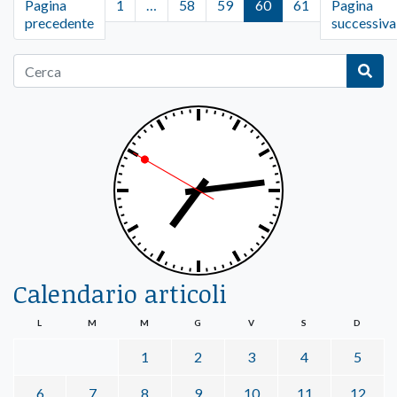
Pagina
1
…
58
59
60
61
Pagina
precedente
successiva
Calendario articoli
L
M
M
G
V
S
D
1
2
3
4
5
6
7
8
9
10
11
12