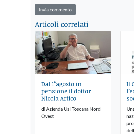
Articoli correlati
Dal 1°agosto in
Il
pensione il dottor
l’
Nicola Artico
so
di Azienda Usl Toscana Nord
Una
Ovest
naz
pro
del