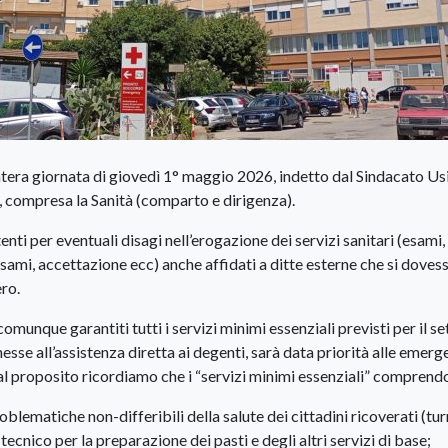
ntera giornata di giovedì 1° maggio 2026, indetto dal Sindacato Usi
e, compresa la Sanità (comparto e dirigenza).
nti per eventuali disagi nell’erogazione dei servizi sanitari (esami,
ami, accettazione ecc) anche affidati a ditte esterne che si doves
ero.
unque garantiti tutti i servizi minimi essenziali previsti per il se
nesse all’assistenza diretta ai degenti, sarà data priorità alle emerg
A tal proposito ricordiamo che i “servizi minimi essenziali” comprend
oblematiche non-differibili della salute dei cittadini ricoverati (tur
ecnico per la preparazione dei pasti e degli altri servizi di base;