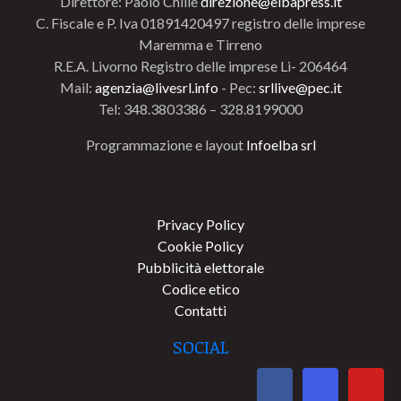
Direttore: Paolo Chillè
direzione@elbapress.it
C. Fiscale e P. Iva 01891420497 registro delle imprese
Maremma e Tirreno
R.E.A. Livorno Registro delle imprese Li- 206464
Mail:
agenzia@livesrl.info
- Pec:
srllive@pec.it
Tel: 348.3803386 – 328.8199000
Programmazione e layout
Infoelba srl
Privacy Policy
Cookie Policy
Pubblicità elettorale
Codice etico
Contatti
SOCIAL