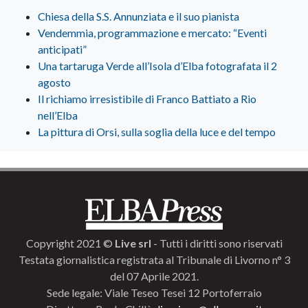
Chiesa della S.S. Annunziata e il suo pianista
Vendemmia, programmazione e mercato: “Eventi
anticipati”
Una tartaruga Verde all’Isola d’Elba fotografata il 2
agosto
Il richiamo irresistibile di Franco Battiato a Rio
nell’Elba
La pittura di Orsi, sulla soglia della luce e del tempo
Copyright 2021 ©
Live srl
- Tutti i diritti sono riservati
Testata giornalistica registrata al Tribunale di Livorno n° 3
del 07 Aprile 2021.
Sede legale: Viale Teseo Tesei 12 Portoferraio