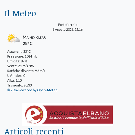
Il Meteo
Portoferraio
6 Agosto 2026, 22:16
Mainly clear
28°C
Apparent: 33°C
Pressione: 1014 mb
Umidità: 87%
Vento: 2.1 m/s NW
Raffiche di vento: 9.3 m/s
UV-Index: 0
Alba: 6:15
Tramonto: 20:33
© 2026 Powered by Open-Meteo
Articoli recenti