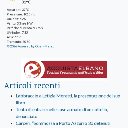
31°C
Apparent: 37°C
Pressione: 1015 mb
Umidità: 59%
Vento: 3.3 m/s NW
Raffiche di vento: 9.7 m/s
UV-Index: 7.35
Alba: 6:17
Tramonto: 20:30
© 2026 Powered by Open-Meteo
Articoli recenti
L’abbraccio a Letizia Moratti, la presentazione del suo
libro
Tenta di entrare nelle case armato di un coltello,
denunciato
Carceri, “Sommossa a Porto Azzurro 30 detenuti