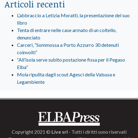
Articoli recenti
L’abbraccio a Letizia Moratti, la presentazione del suo
libro
Tenta di entrare nelle case armato di un coltello,
denunciato
Carceri, “Sommossa a Porto Azzurro 30 detenuti
coinvolti”
“All’isola serve subito postazione fissa per il Pegaso
Elba”
Mola ripulita dagli scout Agesci della Valsusa e
Legambiente
Copyright 2021 ©
Live srl
- Tutti i diritti sono riservati