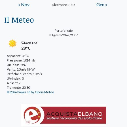
« Nov
Gen »
Dicembre 2025
Il Meteo
Portoferraio
8 Agosto 2026, 21:07
Clear sky
28°C
Apparent: 33°C
Pressione: 1014 mb
Umidità: 85%
Vento: 2.5 m/s NNW
Raffiche di vento: 10 m/s
UV-Index: 0
Alba: 6:17
Tramonto: 20:30
© 2026 Powered by Open-Meteo