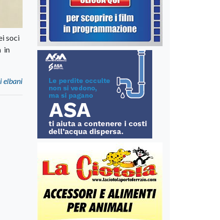
ei soci
à in
i elbani