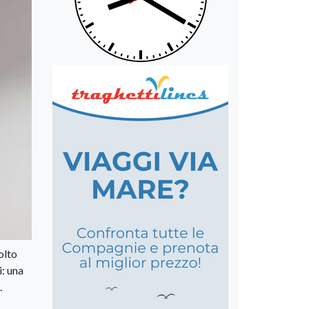
olto
i: una
.