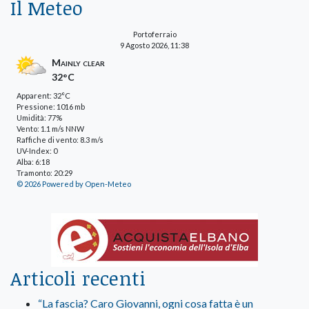
Il Meteo
Portoferraio
9 Agosto 2026, 11:38
Mainly clear
32°C
Apparent: 32°C
Pressione: 1016 mb
Umidità: 77%
Vento: 1.1 m/s NNW
Raffiche di vento: 8.3 m/s
UV-Index: 0
Alba: 6:18
Tramonto: 20:29
© 2026 Powered by Open-Meteo
Articoli recenti
“La fascia? Caro Giovanni, ogni cosa fatta è un