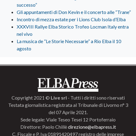
successo”
Gli appuntamenti di Don Kevin e il concerto alle “Trane”
Incontro di mezza estate per i Lions Club Isola d’Elba
XXXVIII Rallye Elba Storico Trofeo Locman Italy entra
nel vivo
La musica de “Le Storie Necessarie” a Rio Elba il 10
agosto
Copyright 2021 ©
Live srl
- Tutti i diritti sono riservati
Testata giornalistica registrata al Tribunale di Livorno n° 3
del 07 Aprile 2021.
Sede legale: Viale Teseo Tesei 12 Portoferraio
Direttore: Paolo Chillè
direzione@elbapress.it
C. Fiscale e P. Iva 01891420497 registro delle imprese