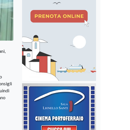
ni,
no
onsigli
uindi
ano