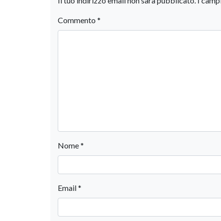
Il tuo indirizzo email non sarà pubblicato.
I camp
Commento
*
Nome
*
Email
*