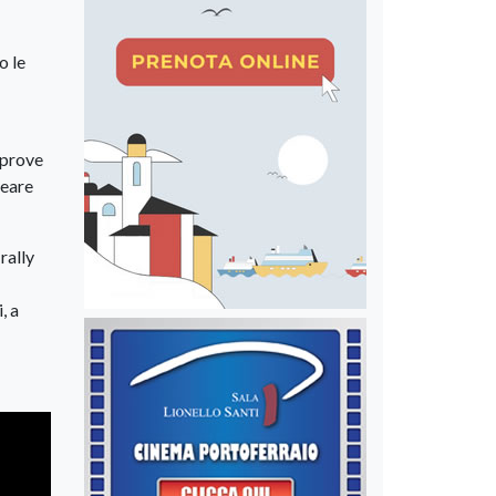
o le
 prove
reare
rally
, a