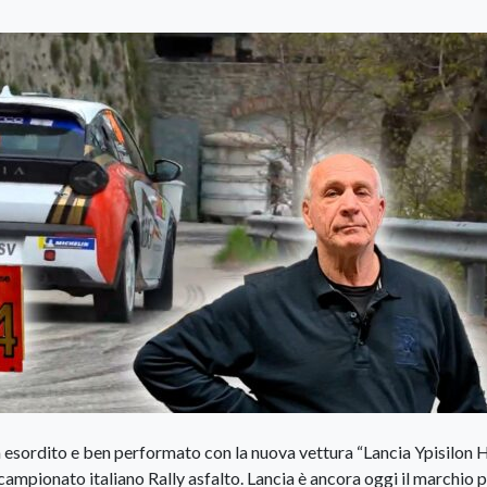
 esordito e ben performato con la nuova vettura “Lancia Ypisilon H
ampionato italiano Rally asfalto. Lancia è ancora oggi il marchio p