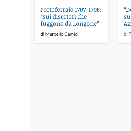
Portoferraio 1707-1708:
“D
“sui disertori che
su
fuggono da Longone”
Az
di Marcello Camici
di 