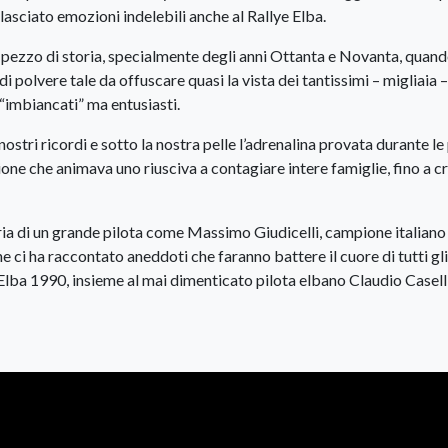
 lasciato emozioni indelebili anche al Rallye Elba.
nde pezzo di storia, specialmente degli anni Ottanta e Novanta, quand
i polvere tale da offuscare quasi la vista dei tantissimi – migliaia –
a “imbiancati” ma entusiasti.
tri ricordi e sotto la nostra pelle l’adrenalina provata durante le
sione che animava uno riusciva a contagiare intere famiglie, fino a c
a di un grande pilota come Massimo Giudicelli, campione italiano 
ci ha raccontato aneddoti che faranno battere il cuore di tutti gli
Elba 1990, insieme al mai dimenticato pilota elbano Claudio Caselli