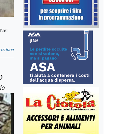
 Nel
truzione
o
io