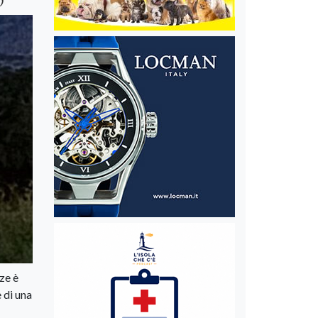
o
ze è
 di una