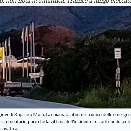
o, non nota la dinamica. Traffico a lungo bloccat
 giovedì 3 aprile a Mola. La chiamata al numero unico delle emergen
 frammentarie, pare che la vittima dell'incidente fosse il conducente
trovato a.