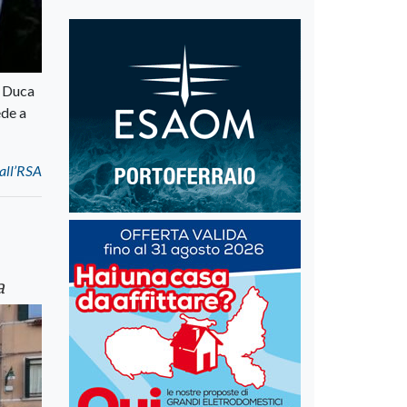
l Duca
ede a
 all’RSA
a