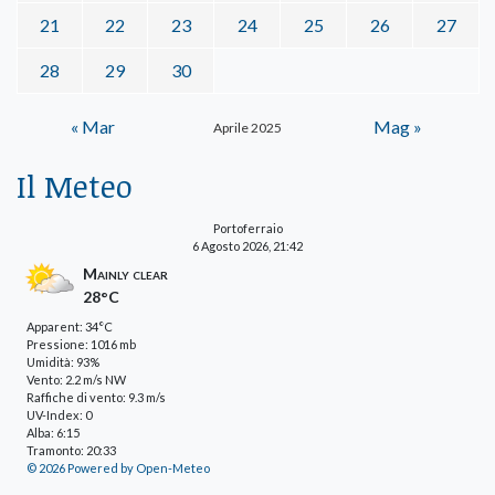
21
22
23
24
25
26
27
28
29
30
« Mar
Mag »
Aprile 2025
Il Meteo
Portoferraio
6 Agosto 2026, 21:42
Mainly clear
28°C
Apparent: 34°C
Pressione: 1016 mb
Umidità: 93%
Vento: 2.2 m/s NW
Raffiche di vento: 9.3 m/s
UV-Index: 0
Alba: 6:15
Tramonto: 20:33
© 2026 Powered by Open-Meteo