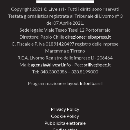
Copyright 2021 ©
Live srl
- Tutti i diritti sono riservati
Testata giornalistica registrata al Tribunale di Livorno n° 3
del 07 Aprile 2021.
Sede legale: Viale Teseo Tesei 12 Portoferraio
Direttore: Paolo Chillè
direzione@elbapress.it
C. Fiscale e P. Iva 01891420497 registro delle imprese
Maremma e Tirreno
R.E.A. Livorno Registro delle imprese Li- 206464
Mail:
agenzia@livesrl.info
- Pec:
srllive@pec.it
Tel: 348.3803386 – 328.8199000
Programmazione e layout
Infoelba srl
Privacy Policy
Cookie Policy
Pubblicità elettorale
Codice etico