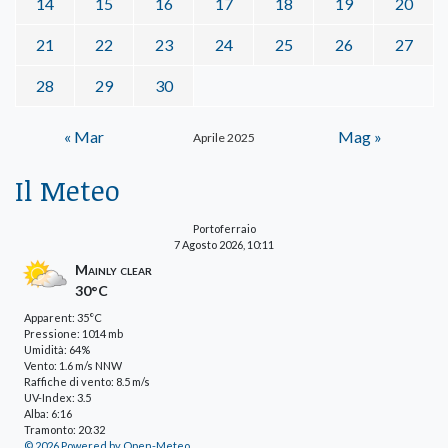
14
15
16
17
18
19
20
21
22
23
24
25
26
27
28
29
30
« Mar
Mag »
Aprile 2025
Il Meteo
Portoferraio
7 Agosto 2026, 10:11
Mainly clear
30°C
Apparent: 35°C
Pressione: 1014 mb
Umidità: 64%
Vento: 1.6 m/s NNW
Raffiche di vento: 8.5 m/s
UV-Index: 3.5
Alba: 6:16
Tramonto: 20:32
© 2026 Powered by Open-Meteo