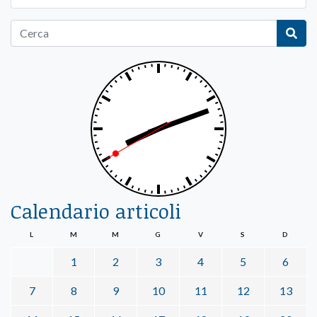
Calendario articoli
L
M
M
G
V
S
D
1
2
3
4
5
6
7
8
9
10
11
12
13