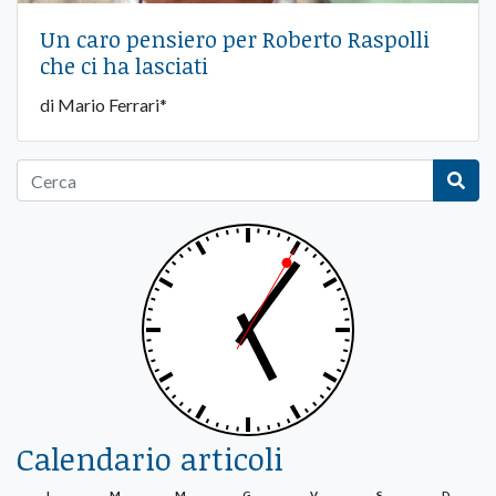
Un caro pensiero per Roberto Raspolli
che ci ha lasciati
di Mario Ferrari*
Calendario articoli
L
M
M
G
V
S
D