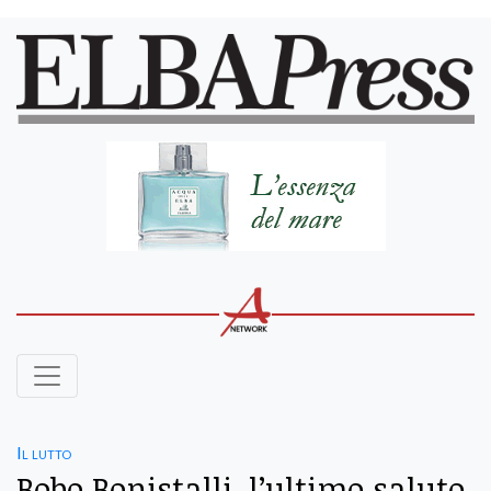
Il lutto
Bobo Bonistalli, l’ultimo saluto