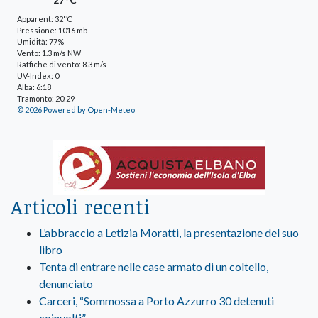
Apparent: 32°C
Pressione: 1016 mb
Umidità: 77%
Vento: 1.3 m/s NW
Raffiche di vento: 8.3 m/s
UV-Index: 0
Alba: 6:18
Tramonto: 20:29
© 2026 Powered by Open-Meteo
Articoli recenti
L’abbraccio a Letizia Moratti, la presentazione del suo
libro
Tenta di entrare nelle case armato di un coltello,
denunciato
Carceri, “Sommossa a Porto Azzurro 30 detenuti
coinvolti”