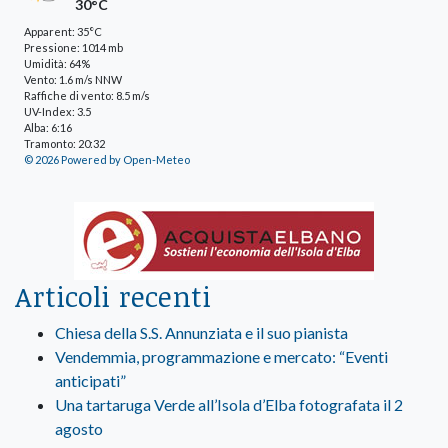
30°C
Apparent: 35°C
Pressione: 1014 mb
Umidità: 64%
Vento: 1.6 m/s NNW
Raffiche di vento: 8.5 m/s
UV-Index: 3.5
Alba: 6:16
Tramonto: 20:32
© 2026 Powered by Open-Meteo
Articoli recenti
Chiesa della S.S. Annunziata e il suo pianista
Vendemmia, programmazione e mercato: “Eventi
anticipati”
Una tartaruga Verde all’Isola d’Elba fotografata il 2
agosto