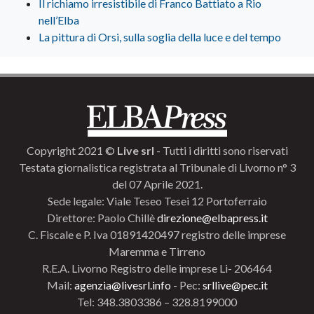
Il richiamo irresistibile di Franco Battiato a Rio
nell’Elba
La pittura di Orsi, sulla soglia della luce e del tempo
Copyright 2021 ©
Live srl
- Tutti i diritti sono riservati
Testata giornalistica registrata al Tribunale di Livorno n° 3
del 07 Aprile 2021.
Sede legale: Viale Teseo Tesei 12 Portoferraio
Direttore: Paolo Chillè
direzione@elbapress.it
C. Fiscale e P. Iva 01891420497 registro delle imprese
Maremma e Tirreno
R.E.A. Livorno Registro delle imprese Li- 206464
Mail:
agenzia@livesrl.info
- Pec:
srllive@pec.it
Tel: 348.3803386 – 328.8199000