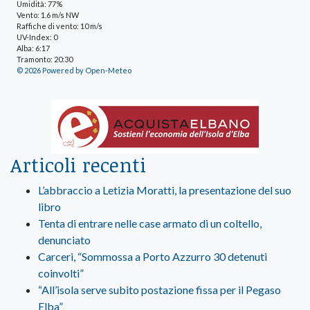
Umidità: 77%
Vento: 1.6 m/s NW
Raffiche di vento: 10 m/s
UV-Index: 0
Alba: 6:17
Tramonto: 20:30
© 2026 Powered by Open-Meteo
Articoli recenti
L’abbraccio a Letizia Moratti, la presentazione del suo
libro
Tenta di entrare nelle case armato di un coltello,
denunciato
Carceri, “Sommossa a Porto Azzurro 30 detenuti
coinvolti”
“All’isola serve subito postazione fissa per il Pegaso
Elba”