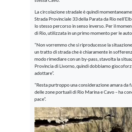
La circolazione stradale è quindi momentaneament
Strada Provinciale 33 della Parata da Rio nell’El
lo stesso percorso in senso inverso. Per il moment
di Rio, utilizzata in un primo momento per le auto
“Non vorremmo che si riproducesse la situazione d
un tratto di strada che è chiaramente in sofferen
modo rimediare con un by-pass, stavolta la situa
Provincia di Livorno, quindi dobbiamo giocoforza 
adottare”.
“Resta purtroppo una considerazione amara da fare
delle zone portuali di Rio Marina e Cavo – ha conc
pace”.
Video
Player