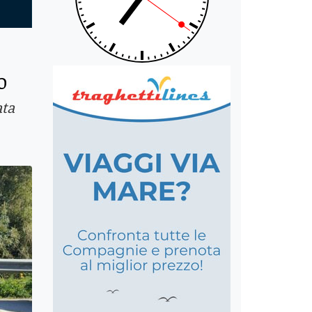
o
ata