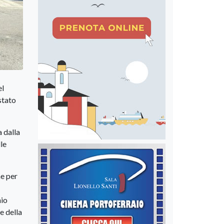
el
stato
 dalla
le
he per
hio
e della