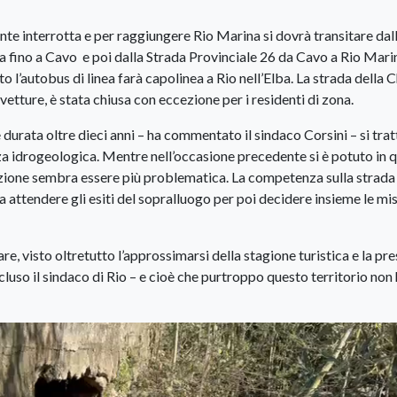
e interrotta e per raggiungere Rio Marina si dovrà transitare dal
ba fino a Cavo e poi dalla Strada Provinciale 26 da Cavo a Rio Mari
o l’autobus di linea farà capolinea a Rio nell’Elba. La strada della 
vetture, è stata chiusa con eccezione per i residenti di zona.
urata oltre dieci anni – ha commentato il sindaco Corsini – si trat
za idrogeologica. Mentre nell’occasione precedente si è potuto in 
zione sembra essere più problematica. La competenza sulla strada 
attendere gli esiti del sopralluogo per poi decidere insieme le mi
, visto oltretutto l’approssimarsi della stagione turistica e la pr
luso il sindaco di Rio – e cioè che purtroppo questo territorio non