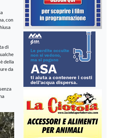
la
na, con
Chiusa
ta di
qualche
è della
sure da
esenza
 ha