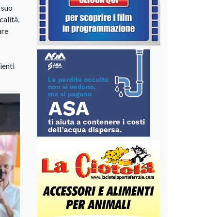
 suo
alità,
are
ienti