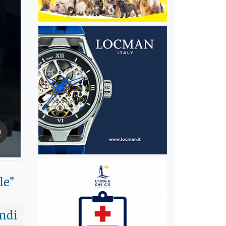
le
”
ndi