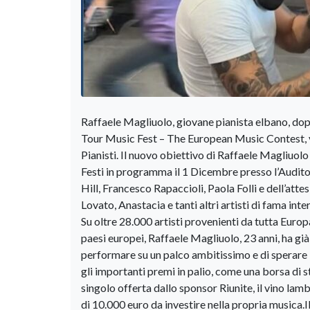
Raffaele Magliuolo, giovane pianista elbano, dop
Tour Music Fest – The European Music Contest, vo
Pianisti. Il nuovo obiettivo di Raffaele Magliuol
Festi in programma il 1 Dicembre presso l’Audit
Hill, Francesco Rapaccioli, Paola Folli e dell’att
Lovato, Anastacia e tanti altri artisti di fama inte
Su oltre 28.000 artisti provenienti da tutta Europ
paesi europei, Raffaele Magliuolo, 23 anni, ha già
performare su un palco ambitissimo e di sperare i
gli importanti premi in palio, come una borsa di 
singolo offerta dallo sponsor Riunite, il vino la
di 10.000 euro da investire nella propria musica.I