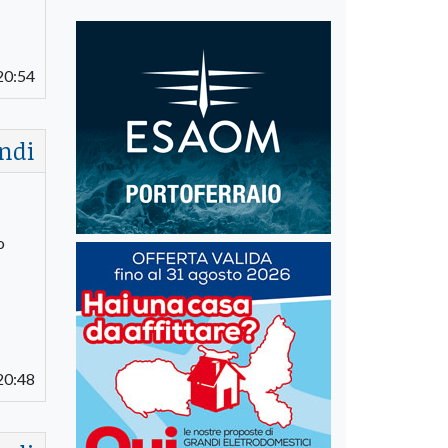
20:54
ndi
o
20:48