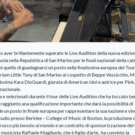
o aver brillantemente superato le Live Audition della nuova edizio
la nella Repubblica di San Marino per le finali nazionali della cat
o è quello di guadagnarsi un posto nella finalissima europea del Tou
orium Little Tony di San Marino al cospetto di Beppe Vessicchio, 
esissima Kara DioGuardi, giurata di American Idol e autrice per Pin
rnazionale.
a e selezionati durante il tour delle Live Audition che ha toccato b
 raggiunto una qualificazione importante che darà la possibilità di
n un posto in finale europea per rappresentare la sua nazione e vi
studio presso Berklee – College of Music di Boston, la produzione d
mbrusco più bevuto al mondo e un contratto di sponsorizzazione del
l musicista Raffaele Magliuolo, che è figlio d’arte, ha convinto la