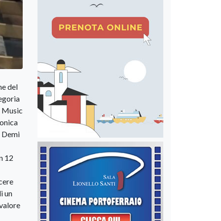
ne del
egoria
r Music
Monica
k, Demi
en 12
ncere
i un
 valore