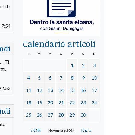
ltati
 7:54
Calendario articoli
ndi
L
M
M
G
V
S
D
i… Ti
1
2
3
tti.
4
5
6
7
8
9
10
22:52
11
12
13
14
15
16
17
18
19
20
21
22
23
24
ndi
25
26
27
28
29
30
uto
« Ott
Dic »
Novembre 2024