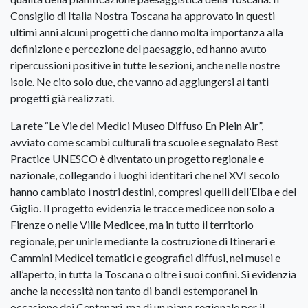
Consiglio di Italia Nostra Toscana ha approvato in questi
ultimi anni alcuni progetti che danno molta importanza alla
definizione e percezione del paesaggio, ed hanno avuto
ripercussioni positive in tutte le sezioni, anche nelle nostre
isole. Ne cito solo due, che vanno ad aggiungersi ai tanti
progetti già realizzati.
La rete “Le Vie dei Medici Museo Diffuso En Plein Air”,
avviato come scambi culturali tra scuole e segnalato Best
Practice UNESCO è diventato un progetto regionale e
nazionale, collegando i luoghi identitari che nel XVI secolo
hanno cambiato i nostri destini, compresi quelli dell’Elba e del
Giglio. Il progetto evidenzia le tracce medicee non solo a
Firenze o nelle Ville Medicee, ma in tutto il territorio
regionale, per unirle mediante la costruzione di Itinerari e
Cammini Medicei tematici e geografici diffusi, nei musei e
all’aperto, in tutta la Toscana o oltre i suoi confini. Si evidenzia
anche la necessità non tanto di bandi estemporanei in
occasione dei Centenari, ma di un piano regionale per il