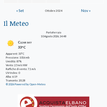
« Set
Nov »
Ottobre 2024
Il Meteo
Portoferraio
10 Agosto 2026, 14:48
Clear sky
33°C
Apparent: 33°C
Pressione: 1016 mb
Umidità: 87%
Vento: 2.5 m/s NW
Raffiche di vento: 7.1 m/s
UV-Index: 0
Alba: 6:19
Tramonto: 20:28
© 2026 Powered by Open-Meteo