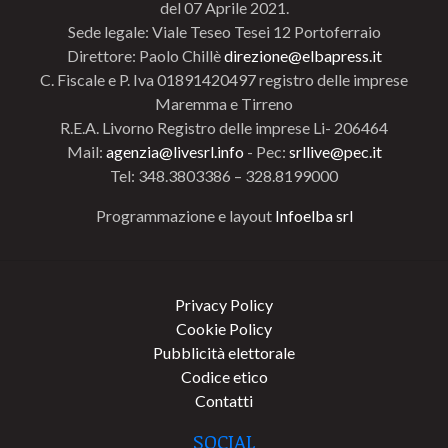
del 07 Aprile 2021.
Sede legale: Viale Teseo Tesei 12 Portoferraio
Direttore: Paolo Chillè
direzione@elbapress.it
C. Fiscale e P. Iva 01891420497 registro delle imprese
Maremma e Tirreno
R.E.A. Livorno Registro delle imprese Li- 206464
Mail:
agenzia@livesrl.info
- Pec:
srllive@pec.it
Tel: 348.3803386 – 328.8199000
Programmazione e layout
Infoelba srl
Privacy Policy
Cookie Policy
Pubblicità elettorale
Codice etico
Contatti
SOCIAL