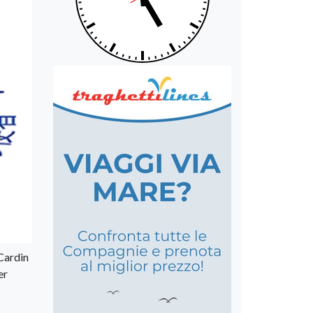
Cardin
er