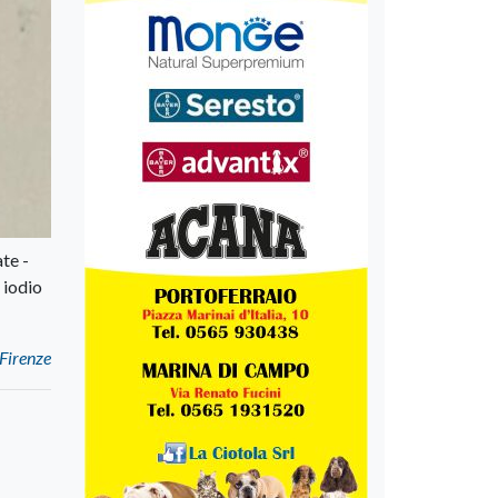
te -
 iodio
 Firenze