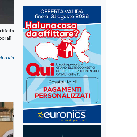
iticità
porali
oferraio