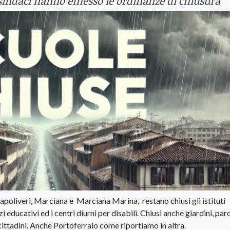
i sindaci hanno emesso le ordinanze di chiusura
poliveri, Marciana e Marciana Marina, restano chiusi gli istituti
i educativi ed i centri diurni per disabili. Chiusi anche giardini, par
 cittadini. Anche Portoferraio come riportiamo in altra.