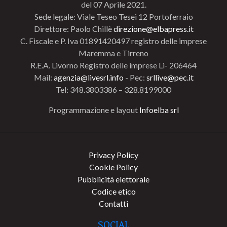
del 07 Aprile 2021.
Sede legale: Viale Teseo Tesei 12 Portoferraio
Direttore: Paolo Chillè
direzione@elbapress.it
C. Fiscale e P. Iva 01891420497 registro delle imprese
Maremma e Tirreno
R.E.A. Livorno Registro delle imprese Li- 206464
Mail:
agenzia@livesrl.info
- Pec:
srllive@pec.it
Tel: 348.3803386 – 328.8199000
Programmazione e layout
Infoelba srl
Privacy Policy
Cookie Policy
Pubblicità elettorale
Codice etico
Contatti
SOCIAL