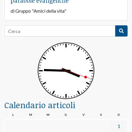
parabole evangeliche
di Gruppo "Amici della vita"
Calendario articoli
L
M
M
G
V
S
D
1