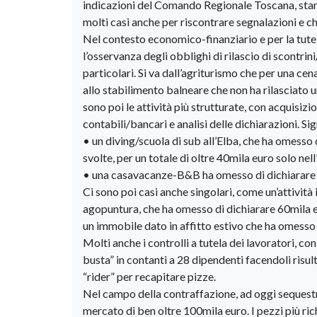
indicazioni del Comando Regionale Toscana, stanno
molti casi anche per riscontrare segnalazioni e ch
Nel contesto economico-finanziario e per la tutela 
l’osservanza degli obblighi di rilascio di scontrin
particolari. Si va dall’agriturismo che per una cen
allo stabilimento balneare che non ha rilasciato u
sono poi le attività più strutturate, con acquisizi
contabili/bancari e analisi delle dichiarazioni. Sig
• un diving/scuola di sub all’Elba, che ha omesso 
svolte, per un totale di oltre 40mila euro solo nell
• una casavacanze-B&B ha omesso di dichiarare 30
Ci sono poi casi anche singolari, come un’attività
agopuntura, che ha omesso di dichiarare 60mila eur
un immobile dato in affitto estivo che ha omesso d
Molti anche i controlli a tutela dei lavoratori, con
busta” in contanti a 28 dipendenti facendoli risult
“rider” per recapitare pizze.
Nel campo della contraffazione, ad oggi sequestrat
mercato di ben oltre 100mila euro. I pezzi più ric