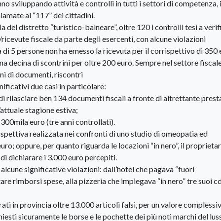
 sviluppando attività e controlli in tutti i settori di competenza, 
iamate al “117” dei cittadini.
del distretto “turistico-balneare”, oltre 120 i controlli tesi a verif
i/ricevute fiscale da parte degli esercenti, con alcune violazioni
a di 5 persone non ha emesso la ricevuta per il corrispettivo di 350 
na decina di scontrini per oltre 200 euro. Sempre nel settore fiscale
oni di documenti, riscontri
nificativi due casi in particolare:
di rilasciare ben 134 documenti fiscali a fronte di altrettante prest
’attuale stagione estiva;
0mila euro (tre anni controllati).
 ispettiva realizzata nei confronti di uno studio di omeopatia ed
o; oppure, per quanto riguarda le locazioni “in nero”, il proprietar
i dichiarare i 3.000 euro percepiti.
 alcune significative violazioni: dall’hotel che pagava “fuori
are rimborsi spese, alla pizzeria che impiegava “in nero” tre suoi cd
i in provincia oltre 13.000 articoli falsi, per un valore complessiv
hiesti sicuramente le borse e le pochette dei più noti marchi del lus