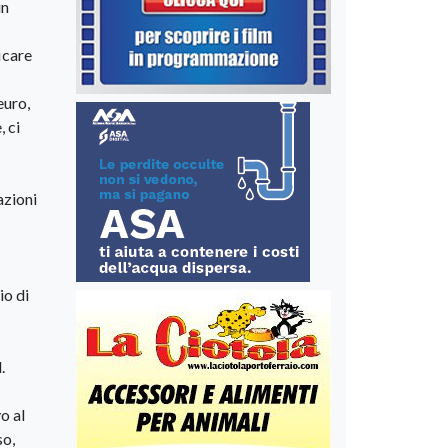
in
icare
euro,
, ci
azioni
io di
.
o al
so,