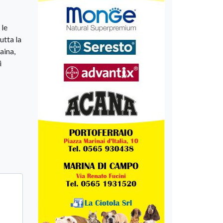
 le
utta la
aina,
i