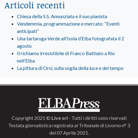
Articoli recenti
Chiesa della S.S. Annunziata e il suo pianista
Vendemmia, programmazione e mercato: “Eventi
anticipati”
Una tartaruga Verde all’Isola d’Elba fotografata il 2
agosto
Il richiamo irresistibile di Franco Battiato a Rio
nell’Elba
La pittura di Orsi, sulla soglia della luce e del tempo
Copyright 2021 ©
Live srl
- Tutti i diritti sono riservati
Testata giornalistica registrata al Tribunale di Livorno n° 3
del 07 Aprile 2021.