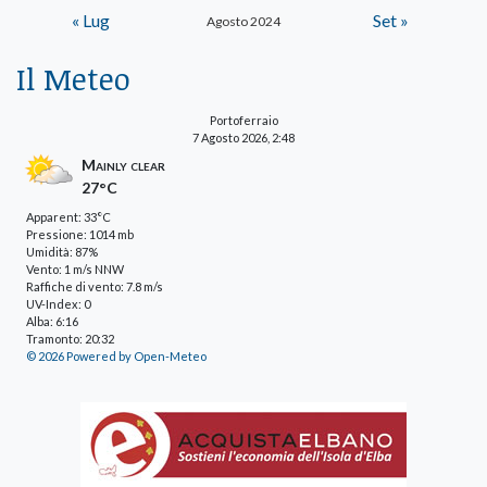
« Lug
Set »
Agosto 2024
Il Meteo
Portoferraio
7 Agosto 2026, 2:48
Mainly clear
27°C
Apparent: 33°C
Pressione: 1014 mb
Umidità: 87%
Vento: 1 m/s NNW
Raffiche di vento: 7.8 m/s
UV-Index: 0
Alba: 6:16
Tramonto: 20:32
© 2026 Powered by Open-Meteo