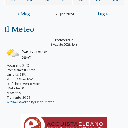
« Mag
Lug »
Giugno 2024
Il Meteo
Portoferraio
6 Agosto 2026, 8:46
Partly cloudy
28°C
Apparent: 34°C
Pressione: 1016 mb
Umidità: 93%
Vento: 1.3 m/s NW
Raffiche di vento: 9 m/s
UV-Index: 0
Alba: 6:15
Tramonto: 20:33
© 2026 Powered by Open-Meteo