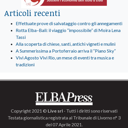
Articoli recenti
Effettuate prove di salvataggio contro gli annegamenti
Rotta Elba–Bali: il viaggio “impossibile” di Moira Lena
Tassi
Alla scoperta di chiese, santi, antichi vigneti e mulini
A Summerissima a Portoferraio arriva il “Piano Sky”
Vivi Agosto Vivi Rio, un mese di eventi tra musica e
tradizioni
Copyright 2021 ©
Live srl
- Tutti i diritti sono riservati
Testata giornalistica registrata al Tribunale di Livorno n° 3
del 07 Aprile 2021.