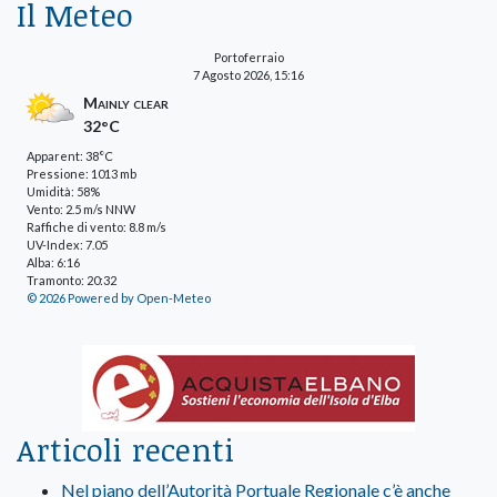
Il Meteo
Portoferraio
7 Agosto 2026, 15:16
Mainly clear
32°C
Apparent: 38°C
Pressione: 1013 mb
Umidità: 58%
Vento: 2.5 m/s NNW
Raffiche di vento: 8.8 m/s
UV-Index: 7.05
Alba: 6:16
Tramonto: 20:32
© 2026 Powered by Open-Meteo
Articoli recenti
Nel piano dell’Autorità Portuale Regionale c’è anche