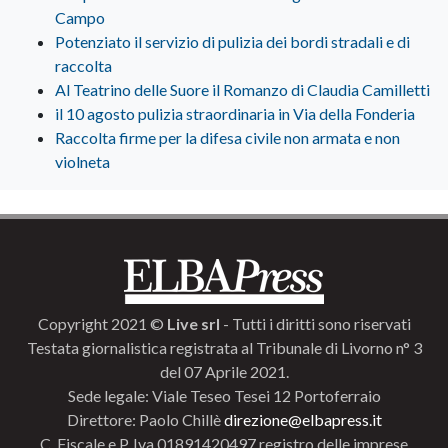
Campo
Potenziato il servizio di pulizia dei bordi stradali e di
raccolta
Al Teatrino delle Suore il Romanzo di Claudia Camilletti
il 10 agosto pulizia straordinaria in Via della Fonderia
Raccolta firme per la difesa civile non armata e non
violneta
Copyright 2021 ©
Live srl
- Tutti i diritti sono riservati
Testata giornalistica registrata al Tribunale di Livorno n° 3
del 07 Aprile 2021.
Sede legale: Viale Teseo Tesei 12 Portoferraio
Direttore: Paolo Chillè
direzione@elbapress.it
C. Fiscale e P. Iva 01891420497 registro delle imprese