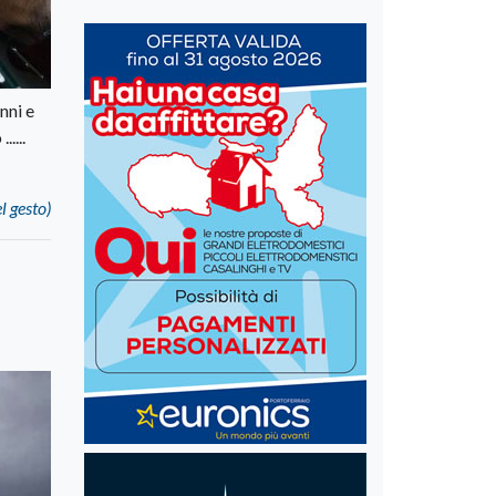
nni e
....
l gesto)