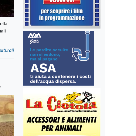
ella
ali
ulturali