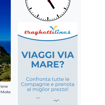
forse
. Molte