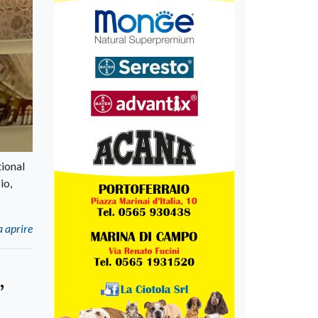
tional
io,
a aprire
”