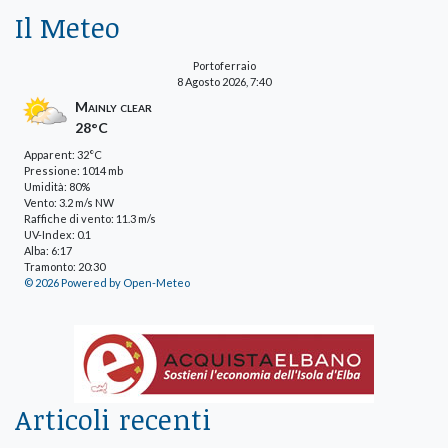
Il Meteo
Portoferraio
8 Agosto 2026, 7:40
Mainly clear
28°C
Apparent: 32°C
Pressione: 1014 mb
Umidità: 80%
Vento: 3.2 m/s NW
Raffiche di vento: 11.3 m/s
UV-Index: 0.1
Alba: 6:17
Tramonto: 20:30
© 2026 Powered by Open-Meteo
Articoli recenti