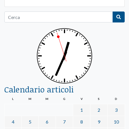
Calendario articoli
L
M
M
G
V
S
D
1
2
3
4
5
6
7
8
9
10