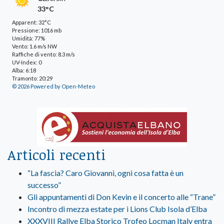
33°C
Apparent: 32°C
Pressione: 1016 mb
Umidità: 77%
Vento: 1.6 m/s NW
Raffiche di vento: 8.3 m/s
UV-Index: 0
Alba: 6:18
Tramonto: 20:29
© 2026 Powered by Open-Meteo
Articoli recenti
“La fascia? Caro Giovanni, ogni cosa fatta è un
successo”
Gli appuntamenti di Don Kevin e il concerto alle “Trane”
Incontro di mezza estate per i Lions Club Isola d’Elba
XXXVIII Rallye Elba Storico Trofeo Locman Italy entra