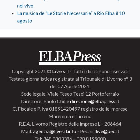
nel vivo
La musica de “Le Storie Necessarie” a Rio Elba il 10
agosto
Copyright 2021 ©
Live srl
- Tutti i diritti sono riservati
Testata giornalistica registrata al Tribunale di Livorno n° 3
del 07 Aprile 2021.
Sede legale: Viale Teseo Tesei 12 Portoferraio
Direttore: Paolo Chillè
direzione@elbapress.it
C. Fiscale e P. Iva 01891420497 registro delle imprese
Maremma e Tirreno
R.E.A. Livorno Registro delle imprese Li- 206464
Mail:
agenzia@livesrl.info
- Pec:
srllive@pec.it
Tel: 348.3803386 – 328.8199000