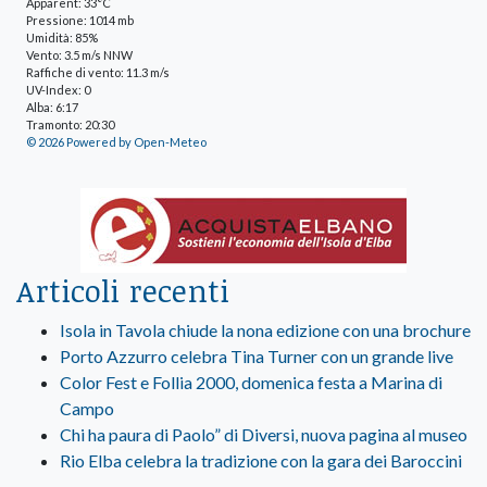
Apparent: 33°C
Pressione: 1014 mb
Umidità: 85%
Vento: 3.5 m/s NNW
Raffiche di vento: 11.3 m/s
UV-Index: 0
Alba: 6:17
Tramonto: 20:30
© 2026 Powered by Open-Meteo
Articoli recenti
Isola in Tavola chiude la nona edizione con una brochure
Porto Azzurro celebra Tina Turner con un grande live
Color Fest e Follia 2000, domenica festa a Marina di
Campo
Chi ha paura di Paolo” di Diversi, nuova pagina al museo
Rio Elba celebra la tradizione con la gara dei Baroccini