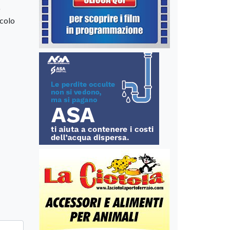
o
acolo