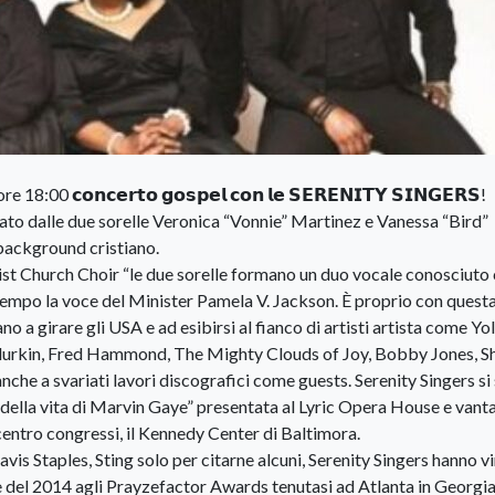
 𝗰𝗼𝗻𝗰𝗲𝗿𝘁𝗼 𝗴𝗼𝘀𝗽𝗲𝗹 𝗰𝗼𝗻 𝗹𝗲 𝗦𝗘𝗥𝗘𝗡𝗜𝗧𝗬 𝗦𝗜𝗡𝗚𝗘𝗥𝗦!
dato dalle due sorelle Veronica “Vonnie” Martinez e Vanessa “Bird”
background cristiano.
tist Church Choir “le due sorelle formano un duo vocale conosciut
tempo la voce del Minister Pamela V. Jackson. È proprio con quest
o a girare gli USA e ad esibirsi al fianco di artisti artista come Y
urkin, Fred Hammond, The Mighty Clouds of Joy, Bobby Jones, Sh
anche a svariati lavori discografici come guests. Serenity Singers si
ria della vita di Marvin Gaye” presentata al Lyric Opera House e vant
 centro congressi, il Kennedy Center di Baltimora.
s Staples, Sting solo per citarne alcuni, Serenity Singers hanno vin
del 2014 agli Prayzefactor Awards tenutasi ad Atlanta in Georgia