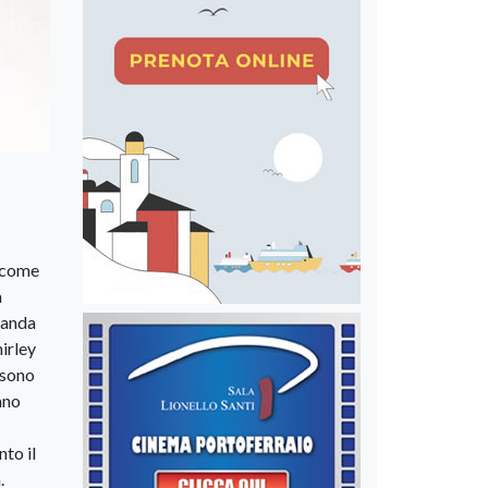
o come
a
olanda
irley
 sono
ano
to il
.