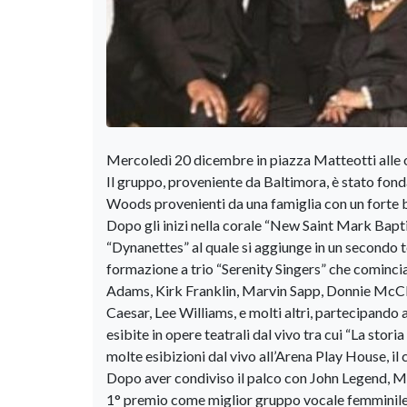
Mercoledì 20 dicembre in piazza Matteotti alle ore 18:00
Il gruppo, proveniente da Baltimora, è stato fon
Woods provenienti da una famiglia con un forte 
Dopo gli inizi nella corale “New Saint Mark Bap
“Dynanettes” al quale si aggiunge in un secondo 
formazione a trio “Serenity Singers” che comincian
Adams, Kirk Franklin, Marvin Sapp, Donnie McCl
Caesar, Lee Williams, e molti altri, partecipando 
esibite in opere teatrali dal vivo tra cui “La sto
molte esibizioni dal vivo all’Arena Play House, il
Dopo aver condiviso il palco con John Legend, Mavi
1° premio come miglior gruppo vocale femminile 