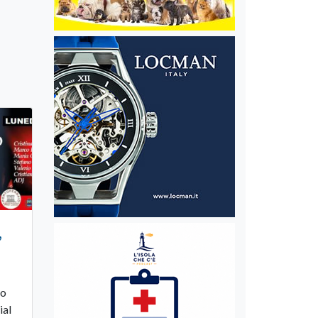
,
lo
ial