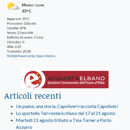
Mainly clear
33°C
Apparent: 33°C
Pressione: 1016 mb
Umidità: 87%
Vento: 2.5 m/s NW
Raffiche di vento: 7.1 m/s
UV-Index: 0
Alba: 6:19
Tramonto: 20:28
© 2026 Powered by Open-Meteo
Articoli recenti
Un paese, una storia, Capoliveri racconta Capoliveri
Lo sportello Tari resterà chiuso dal 17 al 21 agosto
Martedì 11 agosto tributo a Tina Turner a Porto
Azzurro