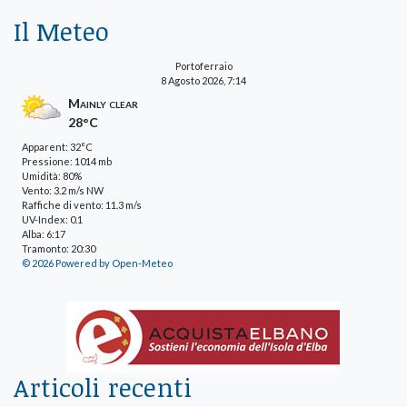
Il Meteo
Portoferraio
8 Agosto 2026, 7:14
Mainly clear
28°C
Apparent: 32°C
Pressione: 1014 mb
Umidità: 80%
Vento: 3.2 m/s NW
Raffiche di vento: 11.3 m/s
UV-Index: 0.1
Alba: 6:17
Tramonto: 20:30
© 2026 Powered by Open-Meteo
Articoli recenti