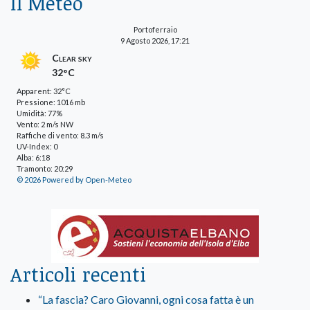
Il Meteo
Portoferraio
9 Agosto 2026, 17:21
Clear sky
32°C
Apparent: 32°C
Pressione: 1016 mb
Umidità: 77%
Vento: 2 m/s NW
Raffiche di vento: 8.3 m/s
UV-Index: 0
Alba: 6:18
Tramonto: 20:29
© 2026 Powered by Open-Meteo
Articoli recenti
“La fascia? Caro Giovanni, ogni cosa fatta è un