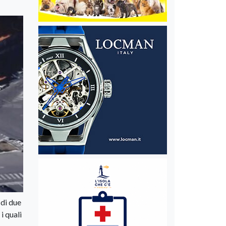
 di due
i quali