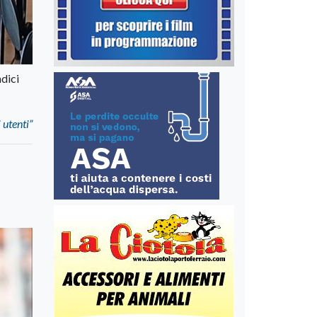
ndici
 utenti”