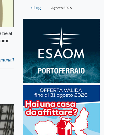
« Lug
Agosto 2026
zie al
riamo
Comunali