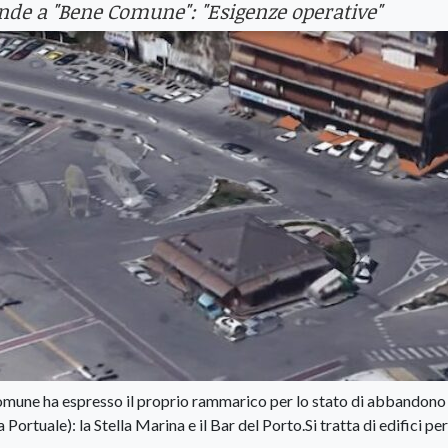
onde a "Bene Comune": "Esigenze operative"
Comune ha espresso il proprio rammarico per lo stato di abbandono
Portuale): la Stella Marina e il Bar del Porto.Si tratta di edifici per 