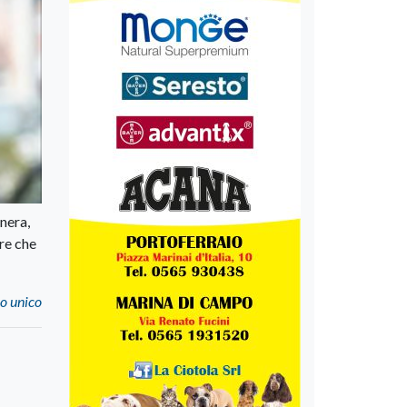
nera,
re che
so unico