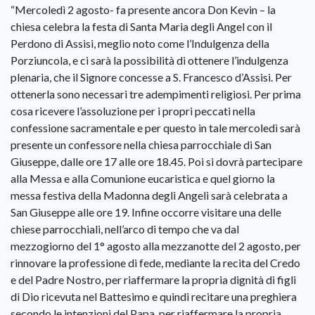
“Mercoledì 2 agosto- fa presente ancora Don Kevin – la
chiesa celebra la festa di Santa Maria degli Angel con il
Perdono di Assisi, meglio noto come l’Indulgenza della
Porziuncola, e ci sarà la possibilità di ottenere l’indulgenza
plenaria, che il Signore concesse a S. Francesco d’Assisi. Per
ottenerla sono necessari tre adempimenti religiosi. Per prima
cosa ricevere l’assoluzione per i propri peccati nella
confessione sacramentale e per questo in tale mercoledì sarà
presente un confessore nella chiesa parrocchiale di San
Giuseppe, dalle ore 17 alle ore 18.45. Poi si dovrà partecipare
alla Messa e alla Comunione eucaristica e quel giorno la
messa festiva della Madonna degli Angeli sarà celebrata a
San Giuseppe alle ore 19. Infine occorre visitare una delle
chiese parrocchiali, nell’arco di tempo che va dal
mezzogiorno del 1° agosto alla mezzanotte del 2 agosto, per
rinnovare la professione di fede, mediante la recita del Credo
e del Padre Nostro, per riaffermare la propria dignità di figli
di Dio ricevuta nel Battesimo e quindi recitare una preghiera
secondo le intenzioni del Papa, per riaffermare la propria