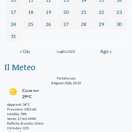
17
18
19
20
21
22
23
24
25
26
27
28
29
30
31
« Giu
Ago »
Luglio 2023
Il Meteo
Portoferraio
8 Agosto 2026, 20:33
Clear sky
29°C
Apparent: 34°C
Pressione: 1015 mb
Umidità: 78%
Vento: 2.7 m/s NNW
Raffiche di vento: 10 m/s
UV-Index: 0.55