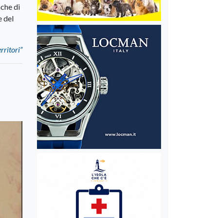
nche di
e del
rritori”