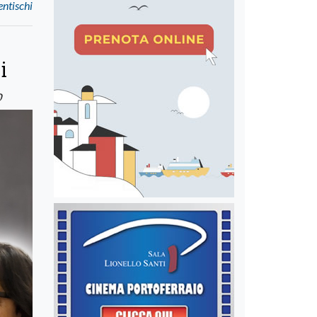
entischi
i
o