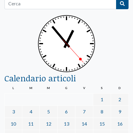
Calendario articoli
L
M
M
G
V
S
D
1
2
3
4
5
6
7
8
9
10
11
12
13
14
15
16