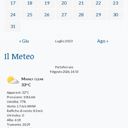
17
18
19
20
21
22
23
24
25
26
27
28
29
30
31
« Giu
Ago »
Luglio 2023
Il Meteo
Portoferraio
9 Agosto 2026, 14:53
Mainly clear
33°C
Apparent: 32°C
Pressione: 1016 mb
Umidità: 77%
Vento: 1.7 m/s WNW
Raffiche di vento: 8.3 m/s
UV-Index: 0
Alba: 6:18
Tramonto: 20:29