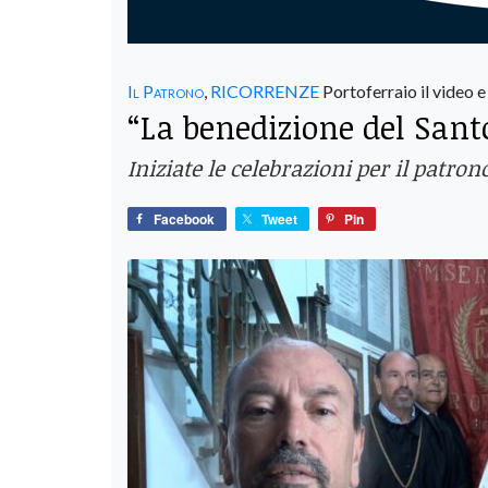
Il Patrono
,
RICORRENZE
Portoferraio il video e 
“La benedizione del Santo
Iniziate le celebrazioni per il patr
Facebook
Tweet
Pin