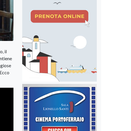
, il
ontiene
igiose
 Ecco