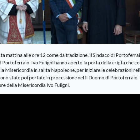
a mattina alle ore 12 come da tradizione, il Sindaco di Portoferraio
 Portoferraio, Ivo Fuligni hanno aperto la porta della cripta che c
ella Misericordia in salita Napoleone, per iniziare le celebrazioni rel
 sono state poi portate in processione nel il Duomo di Portoferraio.
ore della Misericordia Ivo Fuligni.