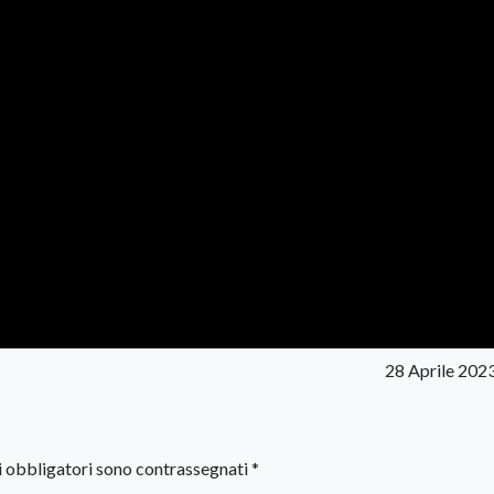
28 Aprile 202
i obbligatori sono contrassegnati
*