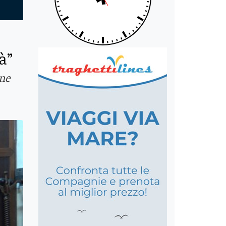
à”
one