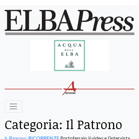
Categoria:
Il Patrono
Il Patrono
,
RICORRENZE
Portoferraio il video e l’intervista