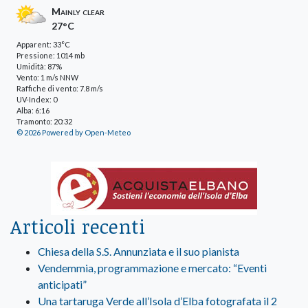
Mainly clear
27°C
Apparent: 33°C
Pressione: 1014 mb
Umidità: 87%
Vento: 1 m/s NNW
Raffiche di vento: 7.8 m/s
UV-Index: 0
Alba: 6:16
Tramonto: 20:32
© 2026 Powered by Open-Meteo
Articoli recenti
Chiesa della S.S. Annunziata e il suo pianista
Vendemmia, programmazione e mercato: “Eventi
anticipati”
Una tartaruga Verde all’Isola d’Elba fotografata il 2