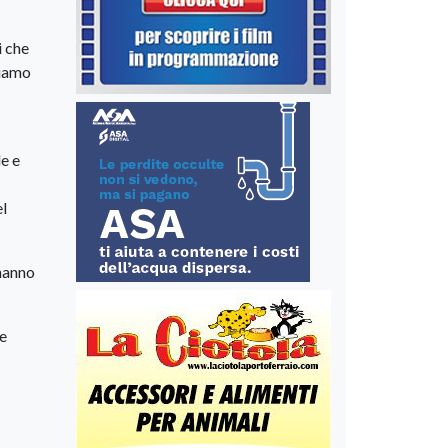
i che
biamo
le e
el
 hanno
 e