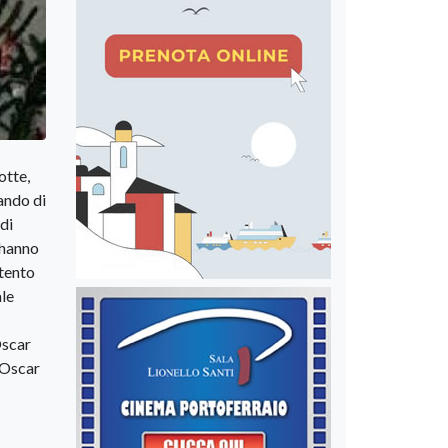
otte,
ando di
di
 hanno
ntento
ale
Oscar
 Oscar