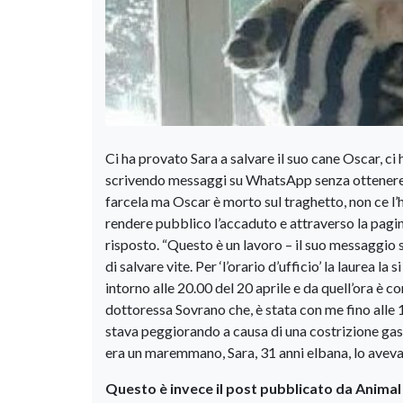
Ci ha provato Sara a salvare il suo cane Oscar, ci 
scrivendo messaggi su WhatsApp senza ottenere ri
farcela ma Oscar è morto sul traghetto, non ce l’h
rendere pubblico l’accaduto e attraverso la pagi
risposto. “Questo è un lavoro – il suo messaggio
di salvare vite. Per ‘l’orario d’ufficio’ la laurea l
intorno alle 20.00 del 20 aprile e da quell’ora è c
dottoressa Sovrano che, è stata con me fino alle 1
stava peggiorando a causa di una costrizione gast
era un maremmano, Sara, 31 anni elbana, lo aveva 
Questo è invece il post pubblicato da Animal P