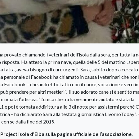
ha provato chiamando i veterinari dell’isola dalla sera, per tutta la n
sposta. Ha atteso la prima nave, quella delle 5 del mattino , sper
a fatta, aveva bisogno di cure urgenti. Sara, subito dopo a cercato 
na personale di Facebook ha chiamato in causa i veterinari che non
 su Facebook – che andrebbe fatto con il cuore, vocazione e vero i
a si può prendere per altri mestieri”. Il suo adorato cane si è sentito m
ominciata l’odissea. “L’unica che mi ha veramente aiutato è stata la
1 e poi è tornata addirittura alle 3 di notte per assistermi perché 
rica – ha dichiarato Sara alla testata giornalistica LivornoToday”.
con se dalla fine del 2019.
roject isola d’Elba sulla pagina ufficiale dell’associazione.