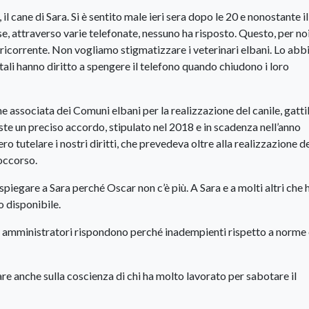
il cane di Sara. Si è sentito male ieri sera dopo le 20 e nonostante il
se, attraverso varie telefonate, nessuno ha risposto. Questo, per no
bo ricorrente. Non vogliamo stigmatizzare i veterinari elbani. Lo ab
 tali hanno diritto a spengere il telefono quando chiudono i loro
 associata dei Comuni elbani per la realizzazione del canile, gatti
reciso accordo, stipulato nel 2018 e in scadenza nell’anno
ro tutelare i nostri diritti, che prevedeva oltre alla realizzazione d
soccorso.
iegare a Sara perché Oscar non c’è più. A Sara e a molti altri che
o disponibile.
i amministratori rispondono perché inadempienti rispetto a norme
e anche sulla coscienza di chi ha molto lavorato per sabotare il