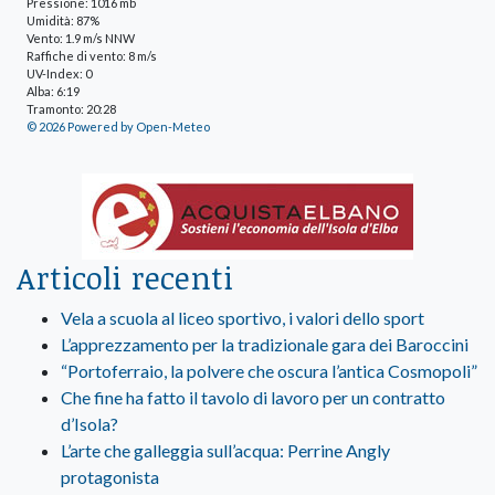
Pressione: 1016 mb
Umidità: 87%
Vento: 1.9 m/s NNW
Raffiche di vento: 8 m/s
UV-Index: 0
Alba: 6:19
Tramonto: 20:28
© 2026 Powered by Open-Meteo
Articoli recenti
Vela a scuola al liceo sportivo, i valori dello sport
L’apprezzamento per la tradizionale gara dei Baroccini
“Portoferraio, la polvere che oscura l’antica Cosmopoli”
Che fine ha fatto il tavolo di lavoro per un contratto
d’Isola?
L’arte che galleggia sull’acqua: Perrine Angly
protagonista