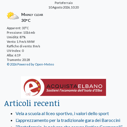
Portoferraio
10 Agosto 2026, 10:20
Mainly clear
30°C
Apparent: 33°C
Pressione: 1016 mb
Umidità: 87%
Vento: 1.9 m/s NNW
Raffiche di vento: 8 m/s
UV-Index: 0
Alba: 6:19
Tramonto: 20:28
© 2026 Powered by Open-Meteo
Articoli recenti
Vela a scuola al liceo sportivo, i valori dello sport
L’apprezzamento per la tradizionale gara dei Baroccini
“Portoferraio, la polvere che oscura l’antica Cosmopoli”