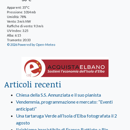
Apparent: 35°C
Pressione: 1014 mb
Umidità: 78%
Vento: 3 m/s NW
Raffiche di vento: 9.3 m/s
UV-Index: 3.25
Alba: 6:15
Tramonto: 20:33
© 2026 Powered by Open-Meteo
Articoli recenti
Chiesa della S.S. Annunziata e il suo pianista
Vendemmia, programmazione e mercato: “Eventi
anticipati”
Una tartaruga Verde all’Isola d’Elba fotografata il 2
agosto
Il richiamo irresistibile di Franco Battiato a Rio