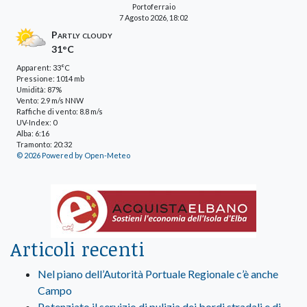
Portoferraio
7 Agosto 2026, 18:02
Partly cloudy
31°C
Apparent: 33°C
Pressione: 1014 mb
Umidità: 87%
Vento: 2.9 m/s NNW
Raffiche di vento: 8.8 m/s
UV-Index: 0
Alba: 6:16
Tramonto: 20:32
© 2026 Powered by Open-Meteo
Articoli recenti
Nel piano dell’Autorità Portuale Regionale c’è anche
Campo
Potenziato il servizio di pulizia dei bordi stradali e di