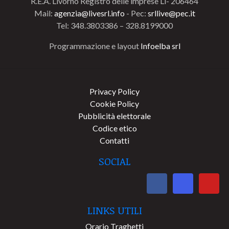
R.E.A. Livorno Registro delle imprese Li- 206464
Mail:
agenzia@livesrl.info
- Pec:
srllive@pec.it
Tel: 348.3803386 – 328.8199000
Programmazione e layout
Infoelba srl
Privacy Policy
Cookie Policy
Pubblicità elettorale
Codice etico
Contatti
SOCIAL
LINKS UTILI
Orario Traghetti